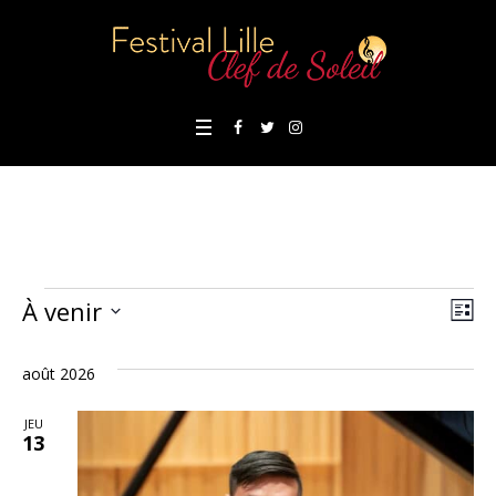
Évènements
À venir
Nav
Nav
LI
Sélectionnez
de
par
une
août 2026
vu
con
date.
Év
JEU
13