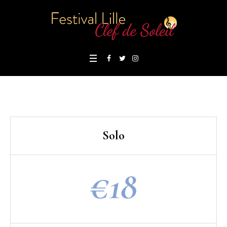
Solo
€
18