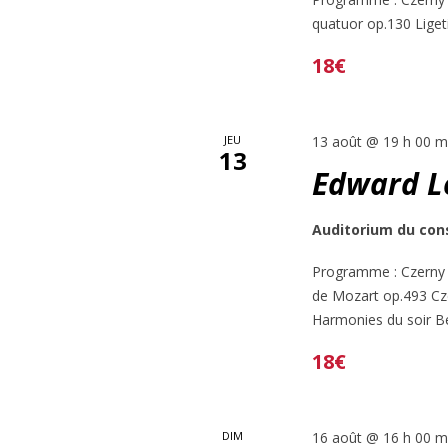
quatuor op.130 Liget
18€
JEU
13 août @ 19 h 00 m
13
Edward L
Auditorium du con
Programme : Czerny :
de Mozart op.493 Cze
Harmonies du soir Be
18€
DIM
16 août @ 16 h 00 m