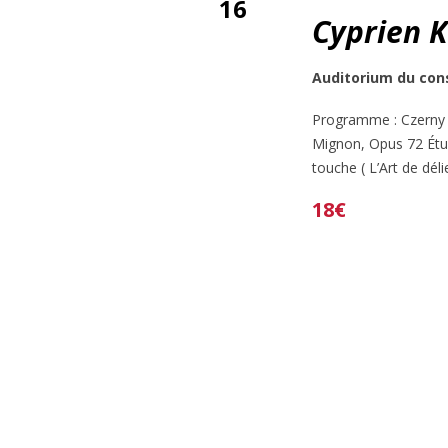
16
Cyprien K
Auditorium du con
Programme : Czerny 
Mignon, Opus 72 Étu
touche ( L’Art de délie
18€