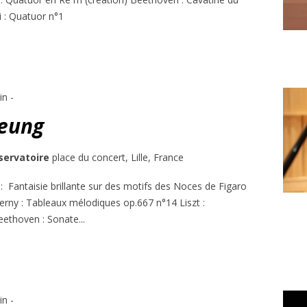
i : Quatuor n°1
in
-
eung
servatoire
place du concert, Lille, France
 Fantaisie brillante sur des motifs des Noces de Figaro
rny : Tableaux mélodiques op.667 n°14 Liszt :
ethoven : Sonate...
in
-