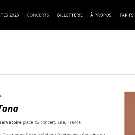
STES 2026
CONCERTS
BILLETTERIE
À PROPOS
TARIFS
n
-
Tana
servatoire
place du concert, Lille, France
: Quatuor en Ré m (création) Beethoven : Cavatine du